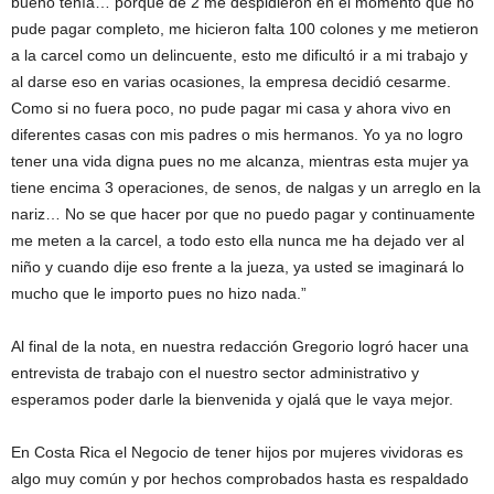
bueno tenía… porque de 2 me despidieron en el momento que no
pude pagar completo, me hicieron falta 100 colones y me metieron
a la carcel como un delincuente, esto me dificultó ir a mi trabajo y
al darse eso en varias ocasiones, la empresa decidió cesarme.
Como si no fuera poco, no pude pagar mi casa y ahora vivo en
diferentes casas con mis padres o mis hermanos. Yo ya no logro
tener una vida digna pues no me alcanza, mientras esta mujer ya
tiene encima 3 operaciones, de senos, de nalgas y un arreglo en la
nariz… No se que hacer por que no puedo pagar y continuamente
me meten a la carcel, a todo esto ella nunca me ha dejado ver al
niño y cuando dije eso frente a la jueza, ya usted se imaginará lo
mucho que le importo pues no hizo nada.”
Al final de la nota, en nuestra redacción Gregorio logró hacer una
entrevista de trabajo con el nuestro sector administrativo y
esperamos poder darle la bienvenida y ojalá que le vaya mejor.
En Costa Rica el Negocio de tener hijos por mujeres vividoras es
algo muy común y por hechos comprobados hasta es respaldado