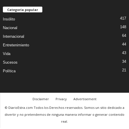
Categoría popular
417
Insólito
148
Nacional
64
Internacional
44
Entretenimiento
43
Vida
34
Sucesos
21
Política
Disclaimer
Privacy
Advertisement
© DiarioEstra.com Todos los Derechos reservados. Somos un sitio dedicado a
divertir y no pretendemos de ninguna manera informar o generar contenido
real.