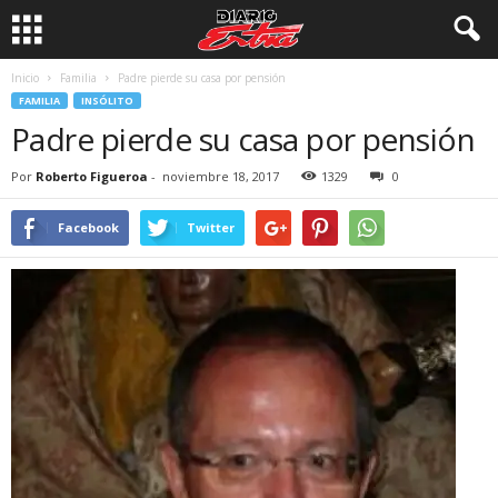
Inicio
Familia
Padre pierde su casa por pensión
FAMILIA
INSÓLITO
Padre pierde su casa por pensión
Por
Roberto Figueroa
-
noviembre 18, 2017
1329
0
Facebook
Twitter