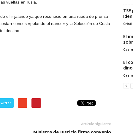
s vueltas en rusia.
TSE 
Iden
o el ir jalando ya que reconoció en una rueda de prensa
costarricenses «pelando el nance» y la Selección de Costa
Crist
el destino.
El i
sobr
Casim
El c
dino
Casim
witter
Artículo siguiente
Ministra de Justicia firma convenio