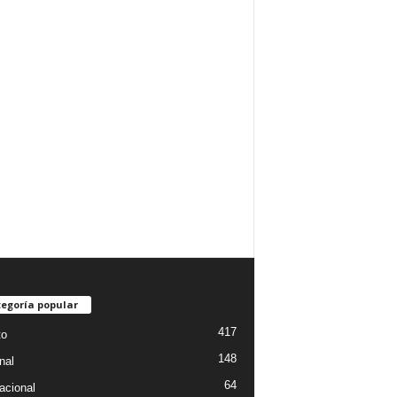
egoría popular
417
to
148
nal
64
acional