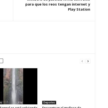
para que los reos tengan internet y
Play Station
es
Deportes
 Rappel se está volviendo
Encuentran el muñeco de