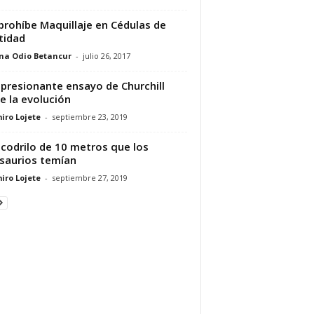
prohíbe Maquillaje en Cédulas de
tidad
ina Odio Betancur
-
julio 26, 2017
mpresionante ensayo de Churchill
e la evolución
iro Lojete
-
septiembre 23, 2019
ocodrilo de 10 metros que los
saurios temían
iro Lojete
-
septiembre 27, 2019