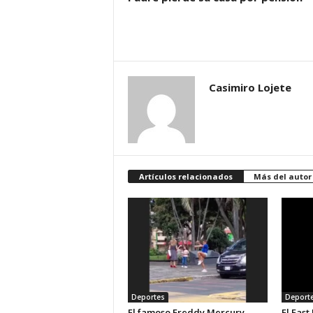
Casimiro Lojete
Artículos relacionados
Más del autor
Deportes
Deport
El famoso Freddy Mercury
El Fast