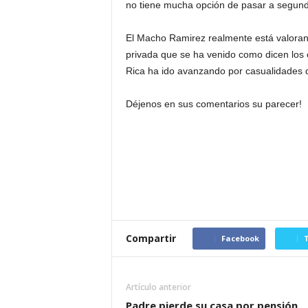
no tiene mucha opción de pasar a segunda
El Macho Ramirez realmente está valorand
privada que se ha venido como dicen los 
Rica ha ido avanzando por casualidades d
Déjenos en sus comentarios su parecer!
Compartir
Facebook
T
Artículo anterior
Padre pierde su casa por pensión