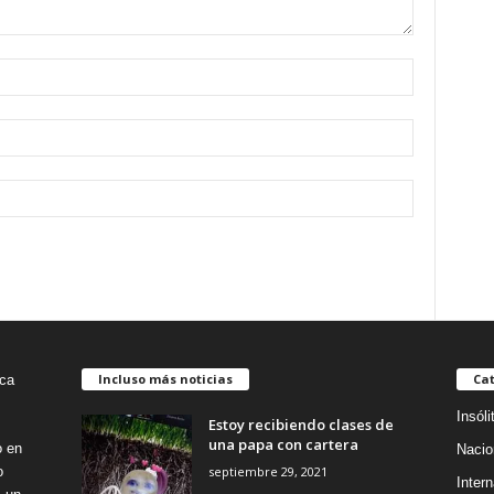
Incluso más noticias
Cat
Insóli
Estoy recibiendo clases de
una papa con cartera
o en
Nacio
septiembre 29, 2021
o
Intern