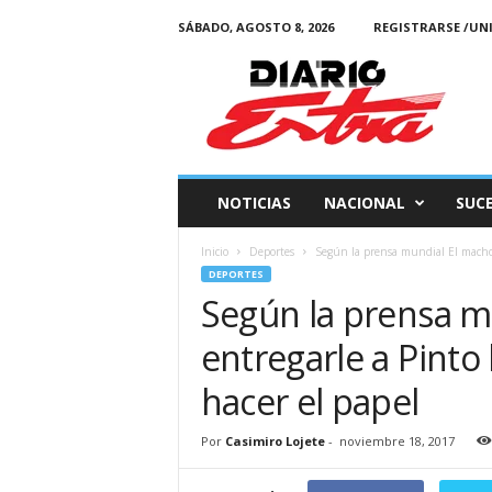
SÁBADO, AGOSTO 8, 2026
REGISTRARSE /UN
Diario
Estra
NOTICIAS
NACIONAL
SUC
Inicio
Deportes
Según la prensa mundial El macho d
DEPORTES
Según la prensa m
entregarle a Pinto 
hacer el papel
Por
Casimiro Lojete
-
noviembre 18, 2017