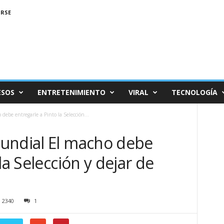
IRSE
ESOS
ENTRETENIMIENTO
VIRAL
TECNOLOGÍA
ebe entregarle a Pinto la Selección...
undial El macho debe
la Selección y dejar de
2340
1