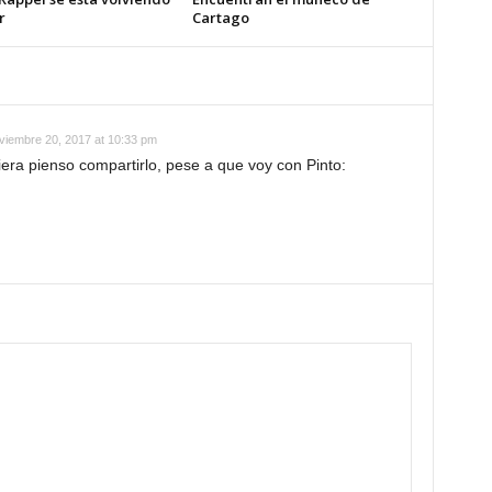
r
Cartago
viembre 20, 2017 at 10:33 pm
iera pienso compartirlo, pese a que voy con Pinto: