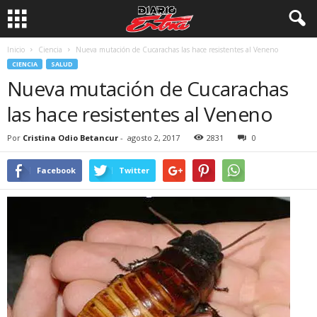
Inicio
Ciencia
Nueva mutación de Cucarachas las hace resistentes al Veneno
CIENCIA
SALUD
Nueva mutación de Cucarachas
las hace resistentes al Veneno
Por
Cristina Odio Betancur
-
agosto 2, 2017
2831
0
Facebook
Twitter