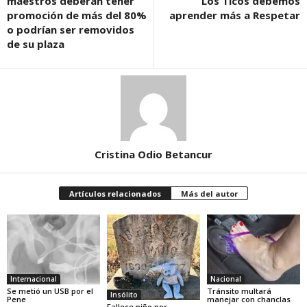
maestros deberán tener
Los Ticos debemos
promoción de más del 80%
aprender más a Respetar
o podrían ser removidos
de su plaza
Cristina Odio Betancur
Artículos relacionados
Más del autor
Internacional
Nacional
Se metió un USB por el
Tránsito multará
Insólito
Pene
manejar con chanclas
Fallece niño por