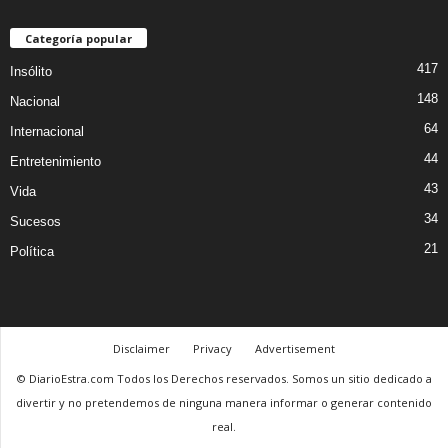
Categoría popular
417
Insólito
148
Nacional
64
Internacional
44
Entretenimiento
43
Vida
34
Sucesos
21
Política
Disclaimer
Privacy
Advertisement
© DiarioEstra.com Todos los Derechos reservados. Somos un sitio dedicado a
divertir y no pretendemos de ninguna manera informar o generar contenido
real.