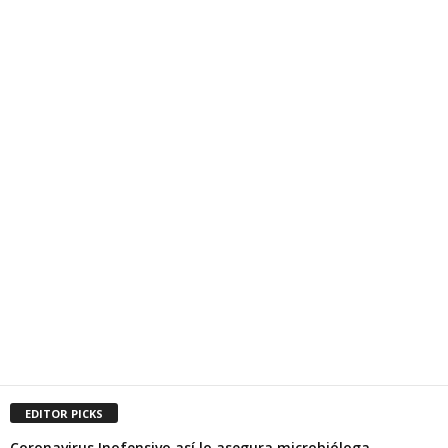
EDITOR PICKS
Coronavirus Inofensivo así lo asegura microbióloga