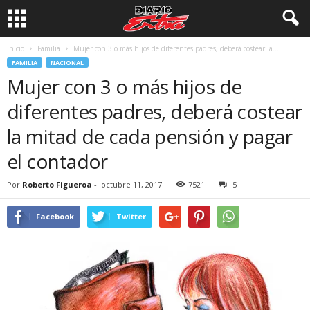
Inicio
Familia
Mujer con 3 o más hijos de diferentes padres, deberá costear la...
FAMILIA
NACIONAL
Mujer con 3 o más hijos de
diferentes padres, deberá costear
la mitad de cada pensión y pagar
el contador
Por
Roberto Figueroa
-
octubre 11, 2017
7521
5
Facebook
Twitter