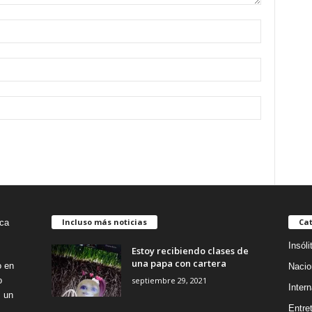
Incluso más noticias
Cat
Insóli
Estoy recibiendo clases de
una papa con cartera
o en
Nacio
septiembre 29, 2021
o
Intern
s un
Entre