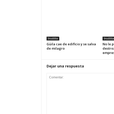
Insólito
Insólito
Güila cae de edificio y se salva
No le p
de milagro
destroz
empre
Dejar una respuesta