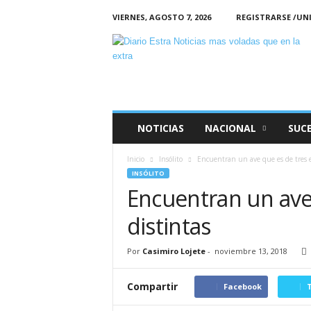
VIERNES, AGOSTO 7, 2026
REGISTRARSE /UN
Diario
Estra
NOTICIAS
NACIONAL
SUC
Inicio
Insólito
Encuentran un ave que es de tres e
INSÓLITO
Encuentran un ave
distintas
Por
Casimiro Lojete
-
noviembre 13, 2018
Compartir
Facebook
T