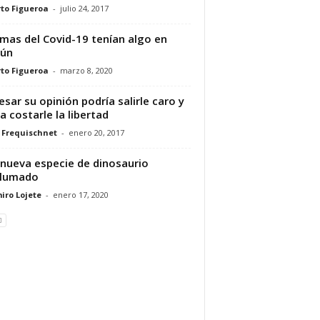
to Figueroa
-
julio 24, 2017
imas del Covid-19 tenían algo en
ún
to Figueroa
-
marzo 8, 2020
esar su opinión podría salirle caro y
a costarle la libertad
 Frequischnet
-
enero 20, 2017
nueva especie de dinosaurio
lumado
iro Lojete
-
enero 17, 2020