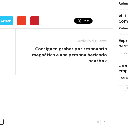
Rober
Víct
Com
witter
Rober
Expr
Artículo siguiente
hast
Consiguen grabar por resonancia
Luisa
magnética a una persona haciendo
beatbox
Una 
emp
Casim