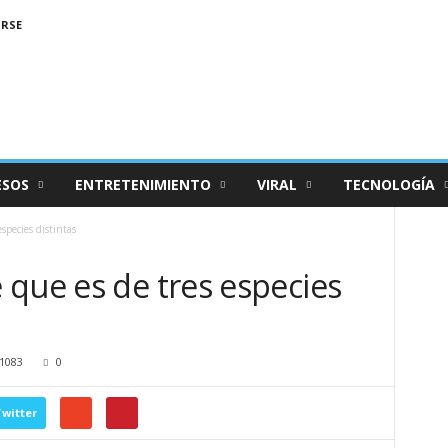
IRSE
ESOS
ENTRETENIMIENTO
VIRAL
TECNOLOGÍA
species distintas
 que es de tres especies
1083
0
witter