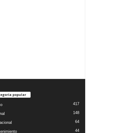
egoría popular
417
to
148
nal
64
acional
44
tenimiento