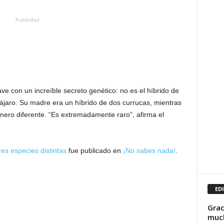
Publicidad
e con un increíble secreto genético: no es el híbrido de
pájaro. Su madre era un híbrido de dos currucas, mientras
nero diferente. “Es extremadamente raro”, afirma el
es especies distintas
fue publicado en
¡No sabes nada!
.
ED
Grac
much