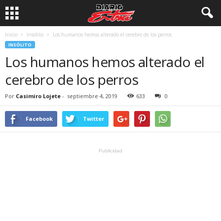
Inicio
Insólito
Los humanos hemos alterado el cerebro de los perros
INSÓLITO
Los humanos hemos alterado el
cerebro de los perros
Por
Casimiro Lojete
-
septiembre 4, 2019
633
0
Facebook
Twitter
Publicidad