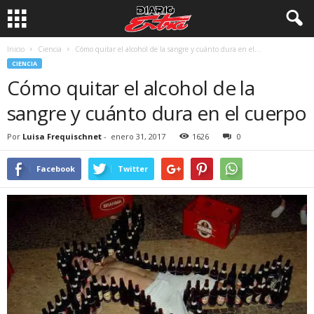
Inicio
Ciencia
Cómo quitar el alcohol de la sangre y cuánto dura en el...
CIENCIA
Cómo quitar el alcohol de la
sangre y cuánto dura en el cuerpo
Por
Luisa Frequischnet
-
enero 31, 2017
1626
0
Facebook
Twitter