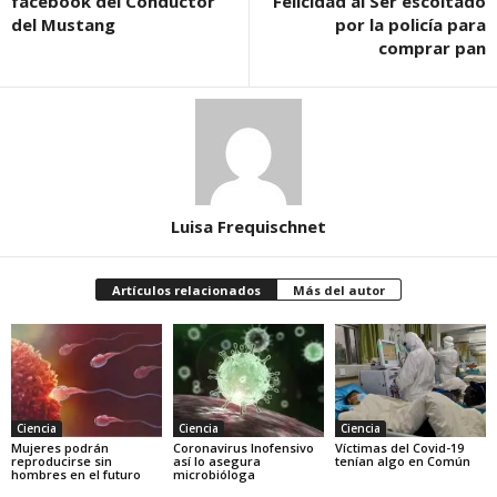
facebook del Conductor
Felicidad al Ser escoltado
del Mustang
por la policía para
comprar pan
Luisa Frequischnet
Artículos relacionados
Más del autor
Ciencia
Ciencia
Ciencia
Mujeres podrán
Coronavirus Inofensivo
Víctimas del Covid-19
reproducirse sin
así lo asegura
tenían algo en Común
hombres en el futuro
microbióloga