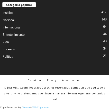
Categoría popular
417
Insólito
148
Nacional
64
Internacional
44
Entretenimiento
43
Vida
34
Sucesos
21
Política
Disclaimer
Privacy
Advertisement
© DiarioEstra.com Todos los Derechos reservados. Somos un sitio dedicado a
divertir y no pretendemos de ninguna manera informar o generar contenido
real.
Copy Protected by
Chetan
's
WP-Copyprotect
.