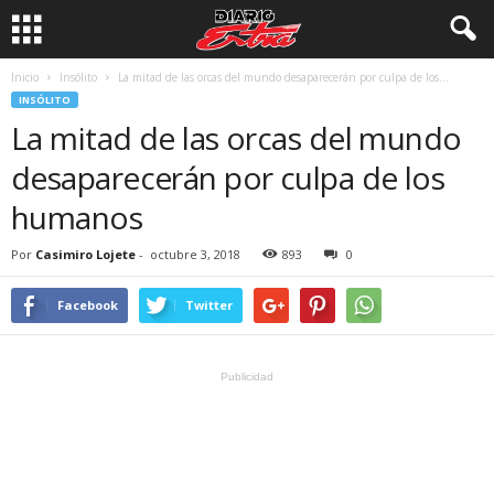
Inicio
Insólito
La mitad de las orcas del mundo desaparecerán por culpa de los...
INSÓLITO
La mitad de las orcas del mundo
desaparecerán por culpa de los
humanos
Por
Casimiro Lojete
-
octubre 3, 2018
893
0
Facebook
Twitter
Publicidad