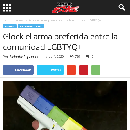
Inicio
armas
Glock el arma preferida entre la comunidad LGBTYQ+
ARMAS
INTERNACIONAL
Glock el arma preferida entre la
comunidad LGBTYQ+
Por
Roberto Figueroa
-
marzo 4, 2020
729
0
Facebook
Twitter