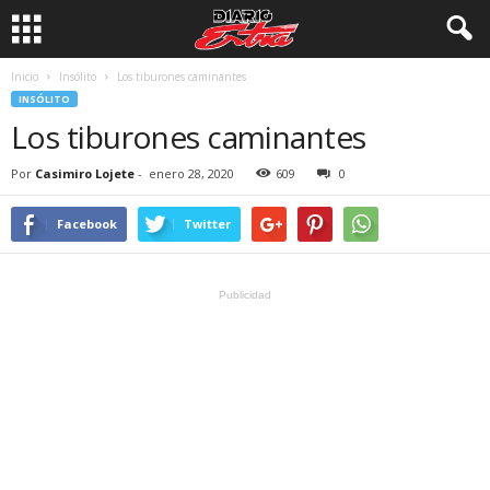
Inicio
Insólito
Los tiburones caminantes
INSÓLITO
Los tiburones caminantes
Por
Casimiro Lojete
-
enero 28, 2020
609
0
Facebook
Twitter
Publicidad