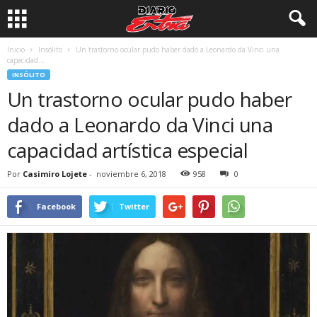
Inicio
Insólito
Un trastorno ocular pudo haber dado a Leonardo da Vinci una
capacidad...
INSÓLITO
Un trastorno ocular pudo haber
dado a Leonardo da Vinci una
capacidad artística especial
Por
Casimiro Lojete
-
noviembre 6, 2018
958
0
Facebook
Twitter