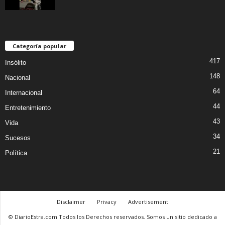
Categoría popular
417
Insólito
148
Nacional
64
Internacional
44
Entretenimiento
43
Vida
34
Sucesos
21
Política
Disclaimer
Privacy
Advertisement
© DiarioEstra.com Todos los Derechos reservados. Somos un sitio dedicado a