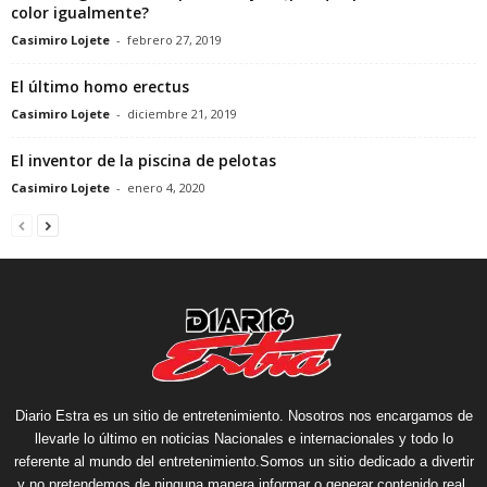
color igualmente?
Casimiro Lojete
-
febrero 27, 2019
El último homo erectus
Casimiro Lojete
-
diciembre 21, 2019
El inventor de la piscina de pelotas
Casimiro Lojete
-
enero 4, 2020
Diario Estra es un sitio de entretenimiento. Nosotros nos encargamos de
llevarle lo último en noticias Nacionales e internacionales y todo lo
referente al mundo del entretenimiento.Somos un sitio dedicado a divertir
y no pretendemos de ninguna manera informar o generar contenido real.