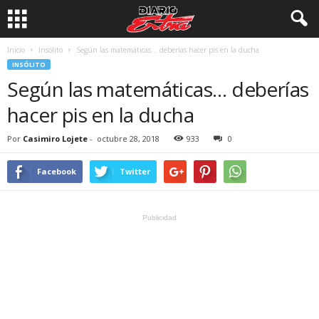
Inicio
Insólito
Según las matemáticas… deberías hacer pis en la ducha
INSÓLITO
Según las matemáticas… deberías
hacer pis en la ducha
Por
Casimiro Lojete
-
octubre 28, 2018
933
0
Facebook
Twitter
Publicidad