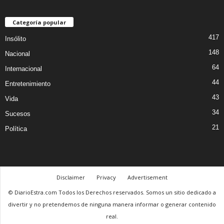
Categoría popular
417
Insólito
148
Nacional
64
Internacional
44
Entretenimiento
43
Vida
34
Sucesos
21
Política
Disclaimer
Privacy
Advertisement
© DiarioEstra.com Todos los Derechos reservados. Somos un sitio dedicado a
divertir y no pretendemos de ninguna manera informar o generar contenido
real.