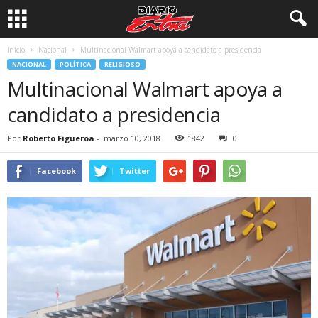
Inicio
Nacional
Multinacional Walmart apoya a candidato a presidencia
NACIONAL
POLÍTICA
RELIGIOSO
Multinacional Walmart apoya a
candidato a presidencia
Por
Roberto Figueroa
-
marzo 10, 2018
1842
0
Facebook
Twitter