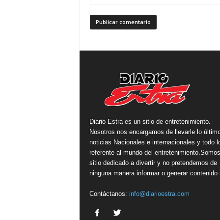
Diario Estra es un sitio de entretenimiento.
Nosotros nos encargamos de llevarle lo últim
noticias Nacionales e internacionales y todo l
referente al mundo del entretenimiento.Somo
sitio dedicado a divertir y no pretendemos de
ninguna manera informar o generar contenido r
Contáctanos:
info@diarioestra.com