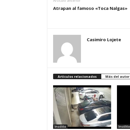
Artículo anterior
Atrapan al famoso «Toca Nalgas»
Casimiro Lojete
Artículos relacionados
Más del autor
Insólito
Insólito