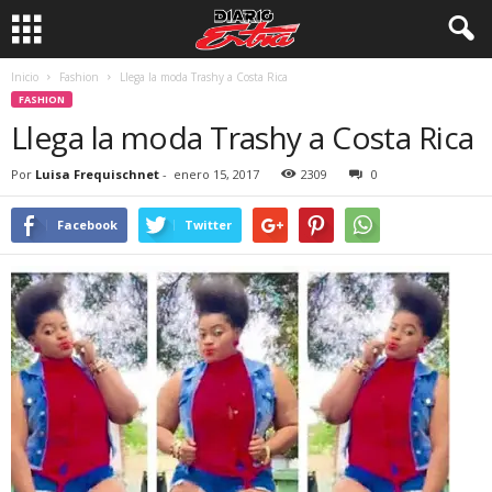
Inicio
Fashion
Llega la moda Trashy a Costa Rica
FASHION
Llega la moda Trashy a Costa Rica
Por
Luisa Frequischnet
-
enero 15, 2017
2309
0
Facebook
Twitter