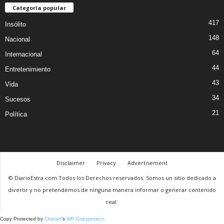
Categoría popular
417
Insólito
148
Nacional
64
Internacional
44
Entretenimiento
43
Vida
34
Sucesos
21
Política
Disclaimer
Privacy
Advertisement
© DiarioEstra.com Todos los Derechos reservados. Somos un sitio dedicado a
divertir y no pretendemos de ninguna manera informar o generar contenido
real.
Copy Protected by
Chetan
's
WP-Copyprotect
.