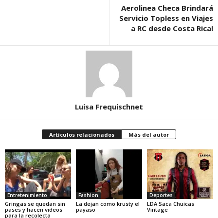
Aerolinea Checa Brindará
Servicio Topless en Viajes
a RC desde Costa Rica!
Luisa Frequischnet
Artículos relacionados
Más del autor
Entretenimiento
Fashion
Deportes
Gringas se quedan sin
La dejan como krusty el
LDA Saca Chuicas
pases y hacen videos
payaso
Vintage
para la recolecta