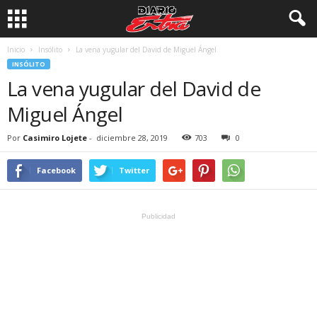
Inicio
Insólito
La vena yugular del David de Miguel Ángel
INSÓLITO
La vena yugular del David de
Miguel Ángel
Por
Casimiro Lojete
-
diciembre 28, 2019
703
0
Facebook
Twitter
Publicidad