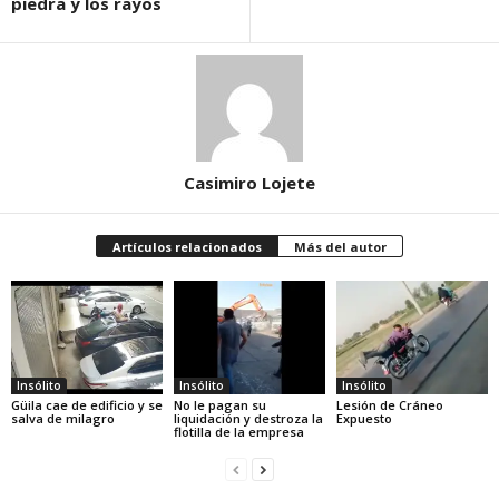
piedra y los rayos
Casimiro Lojete
Artículos relacionados
Más del autor
Insólito
Insólito
Insólito
Güila cae de edificio y se
No le pagan su
Lesión de Cráneo
salva de milagro
liquidación y destroza la
Expuesto
flotilla de la empresa