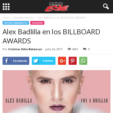
Inicio
Entretenimiento
Alex Badlilla en los BILLBOARD AWARDS
ENTRETENIMIENTO
FASHION
Alex Badlilla en los BILLBOARD
AWARDS
Por
Cristina Odio Betancur
-
julio 26, 2017
4501
0
Facebook
Twitter