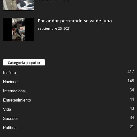
Por andar perreándo se va de Jupa
septiembre 25, 2021
Categoría popular
417
Insólito
148
Nacional
64
Internacional
44
Entretenimiento
43
Vida
34
Sucesos
21
Política