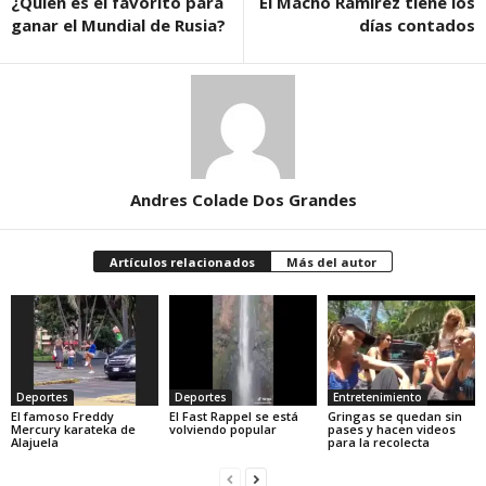
¿Quién es el favorito para
El Macho Ramírez tiene los
ganar el Mundial de Rusia?
días contados
Andres Colade Dos Grandes
Artículos relacionados
Más del autor
Deportes
Deportes
Entretenimiento
El famoso Freddy
El Fast Rappel se está
Gringas se quedan sin
Mercury karateka de
volviendo popular
pases y hacen videos
Alajuela
para la recolecta