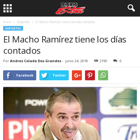
Inicio
Deportes
El Macho Ramírez tiene los días contados
DEPORTES
El Macho Ramírez tiene los días
contados
Por
Andres Colade Dos Grandes
-
junio 24, 2018
2190
0
Facebook
Twitter