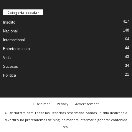
Categoría popular
417
Insólito
148
Nacional
64
Internacional
44
Entretenimiento
43
Vida
34
Sucesos
21
Política
Disclaimer
Privacy
Advertisement
© DiarioEstra.com Todos los Derechos reservados. Somos un sitio dedicado a
divertir y no pretendemos de ninguna manera informar o generar contenido
real.