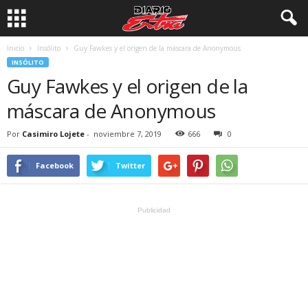
Inicio
Insólito
Guy Fawkes y el origen de la máscara de Anonymous
INSÓLITO
Guy Fawkes y el origen de la
máscara de Anonymous
Por
Casimiro Lojete
-
noviembre 7, 2019
666
0
Facebook
Twitter
Publicidad