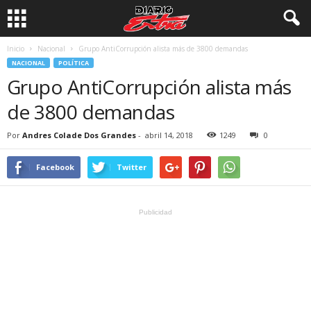
Inicio
Nacional
Grupo AntiCorrupción alista más de 3800 demandas
NACIONAL
POLÍTICA
Grupo AntiCorrupción alista más
de 3800 demandas
Por
Andres Colade Dos Grandes
-
abril 14, 2018
1249
0
Facebook
Twitter
Publicidad