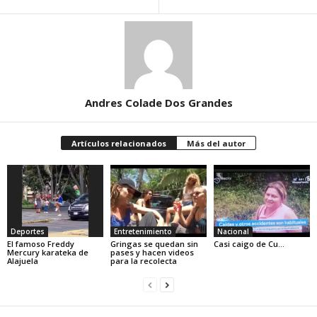
Andres Colade Dos Grandes
Artículos relacionados
Más del autor
Deportes
Entretenimiento
Nacional
El famoso Freddy
Gringas se quedan sin
Casi caigo de Cu…
Mercury karateka de
pases y hacen videos
Alajuela
para la recolecta