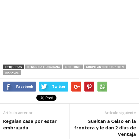
ETIQUETAS
DENUNCIA CIUDADANA
GOBIERNO
GRUPO ANTICORRUPCION
JERARCAS
Facebook
Twitter
Artículo anterior
Artículo siguiente
Regalan casa por estar
Sueltan a Celso en la
embrujada
frontera y le dan 2 días de
Ventaja