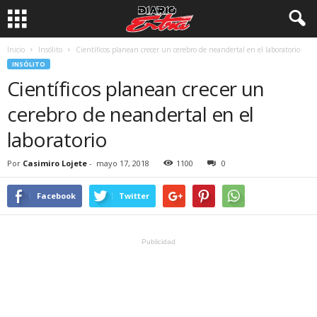
Inicio
Insólito
Científicos planean crecer un cerebro de neandertal en el laboratorio
INSÓLITO
Científicos planean crecer un
cerebro de neandertal en el
laboratorio
Por
Casimiro Lojete
-
mayo 17, 2018
1100
0
Facebook
Twitter
Publicidad