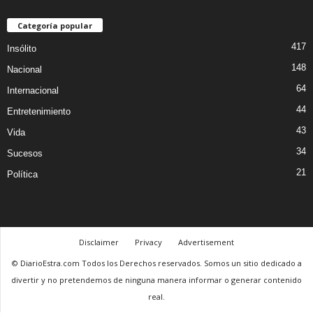
Categoría popular
417
Insólito
148
Nacional
64
Internacional
44
Entretenimiento
43
Vida
34
Sucesos
21
Política
Disclaimer
Privacy
Advertisement
© DiarioEstra.com Todos los Derechos reservados. Somos un sitio dedicado a
divertir y no pretendemos de ninguna manera informar o generar contenido
real.