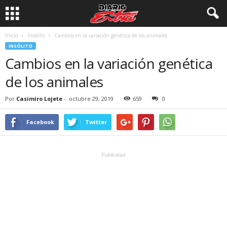
Inicio
Insólito
Cambios en la variación genética de los animales
INSÓLITO
Cambios en la variación genética
de los animales
Por
Casimiro Lojete
-
octubre 29, 2019
659
0
Facebook
Twitter
Publicidad