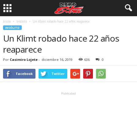
Inicio
Insólito
Un Klimt robado hace 22 años reaparece
INSÓLITO
Un Klimt robado hace 22 años
reaparece
Por
Casimiro Lojete
-
diciembre 16, 2019
636
0
Facebook
Twitter
Publicidad