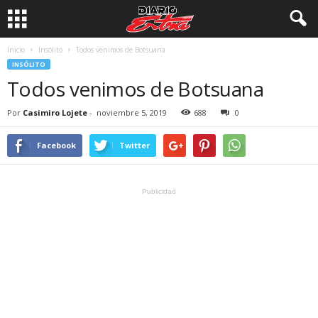
Inicio
Insólito
Todos venimos de Botsuana
INSÓLITO
Todos venimos de Botsuana
Por
Casimiro Lojete
-
noviembre 5, 2019
688
0
Facebook
Twitter
Publicidad