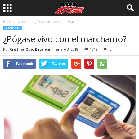
Inicio
Nacional
¿Pógase vivo con el marchamo?
NACIONAL
¿Pógase vivo con el marchamo?
Por
Cristina Odio Betancur
-
enero 3, 2018
1712
0
Facebook
Twitter