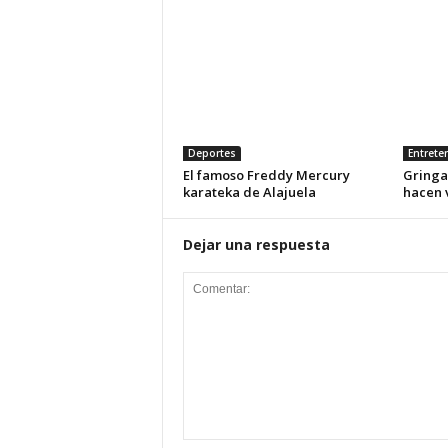
Deportes
Entrete
El famoso Freddy Mercury
Gringa
karateka de Alajuela
hacen 
Dejar una respuesta