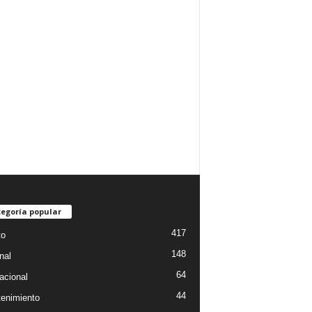
egoría popular
417
to
148
nal
64
acional
44
tenimiento