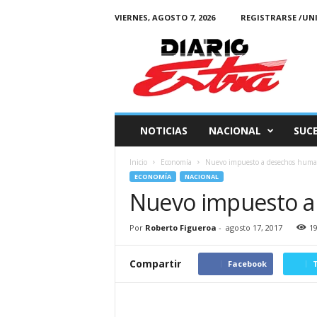
VIERNES, AGOSTO 7, 2026
REGISTRARSE /UN
Diario
Estra
NOTICIAS
NACIONAL
SUC
Inicio
Economía
Nuevo impuesto a desechos huma
ECONOMÍA
NACIONAL
Nuevo impuesto 
Por
Roberto Figueroa
-
agosto 17, 2017
1
Compartir
Facebook
T