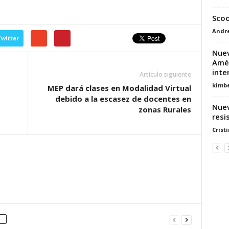
Scoo
Andre
witter
Nuev
Amér
inte
Artículo siguiente
kimbe
MEP dará clases en Modalidad Virtual
debido a la escasez de docentes en
Nuev
zonas Rurales
resi
Crist