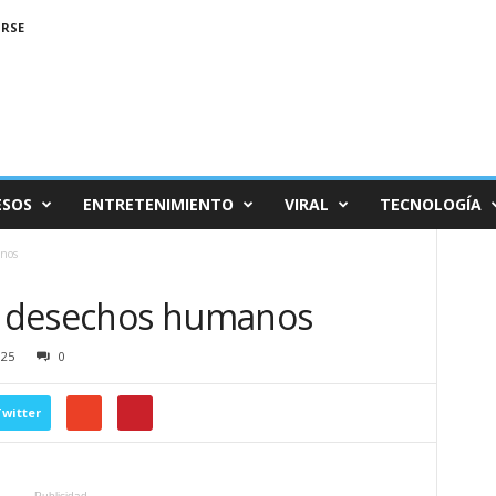
IRSE
ESOS
ENTRETENIMIENTO
VIRAL
TECNOLOGÍA
nos
a desechos humanos
925
0
witter
Publicidad