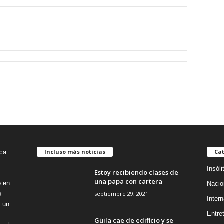
Incluso más noticias
Cat
Insóli
Estoy recibiendo clases de
una papa con cartera
o en
Nacio
septiembre 29, 2021
o
Intern
s un
Entre
Güila cae de edificio y se