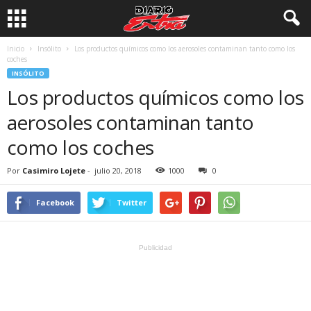
Inicio
Insólito
Los productos químicos como los aerosoles contaminan tanto como los
coches
INSÓLITO
Los productos químicos como los
aerosoles contaminan tanto
como los coches
Por
Casimiro Lojete
-
julio 20, 2018
1000
0
Facebook
Twitter
Publicidad