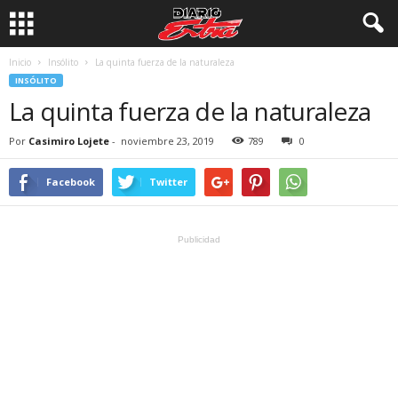
Inicio
Insólito
La quinta fuerza de la naturaleza
INSÓLITO
La quinta fuerza de la naturaleza
Por
Casimiro Lojete
-
noviembre 23, 2019
789
0
Facebook
Twitter
Publicidad