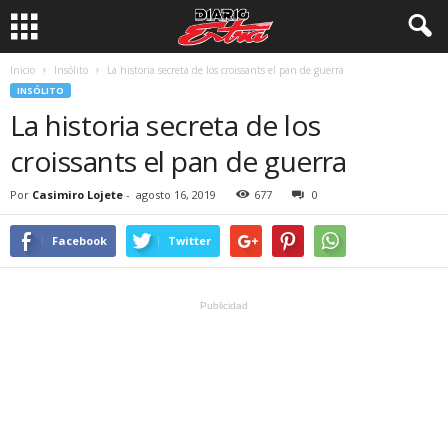
Inicio
Insólito
La historia secreta de los croissants el pan de guerra
INSÓLITO
La historia secreta de los
croissants el pan de guerra
Por
Casimiro Lojete
-
agosto 16, 2019
677
0
Facebook
Twitter
Publicidad