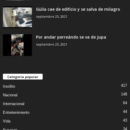
Güila cae de edificio y se salva de milagro
septiembre 25, 2021
Por andar perreándo se va de Jupa
septiembre 25, 2021
Categoría popular
417
Insólito
148
Nacional
64
Internacional
44
Entretenimiento
43
Vida
34
Sucesos