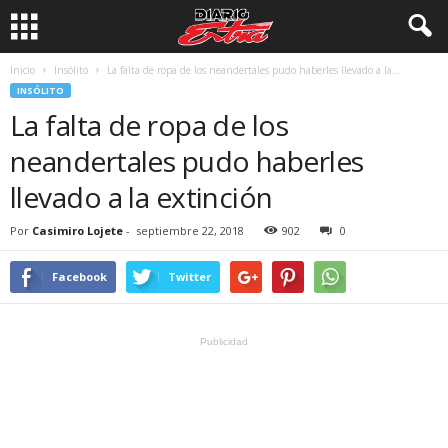
Inicio
Insólito
La falta de ropa de los neandertales pudo haberles llevado a la...
INSÓLITO
La falta de ropa de los
neandertales pudo haberles
llevado a la extinción
Por
Casimiro Lojete
-
septiembre 22, 2018
902
0
Facebook
Twitter
Publicidad