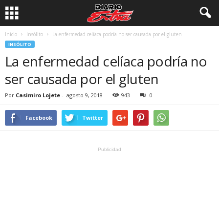
Inicio
Insólito
La enfermedad celíaca podría no ser causada por el gluten
INSÓLITO
La enfermedad celíaca podría no
ser causada por el gluten
Por
Casimiro Lojete
-
agosto 9, 2018
943
0
Facebook
Twitter
Publicidad