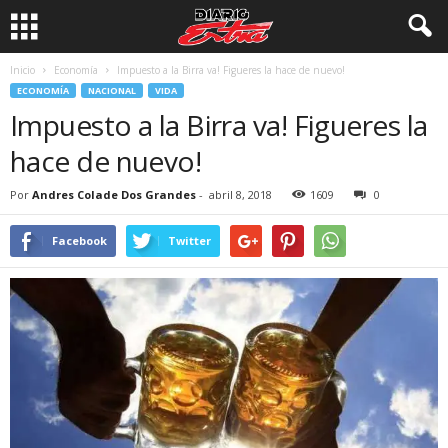
Inicio
Economía
Impuesto a la Birra va! Figueres la hace de nuevo!
ECONOMÍA
NACIONAL
VIDA
Impuesto a la Birra va! Figueres la
hace de nuevo!
Por
Andres Colade Dos Grandes
-
abril 8, 2018
1609
0
Facebook
Twitter