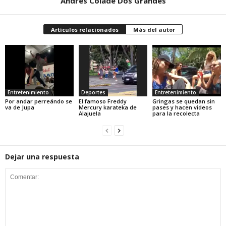
Andres Colade Dos Grandes
Artículos relacionados
Más del autor
Entretenimiento
Deportes
Entretenimiento
Por andar perreándo se
El famoso Freddy
Gringas se quedan sin
va de Jupa
Mercury karateka de
pases y hacen videos
Alajuela
para la recolecta
Dejar una respuesta