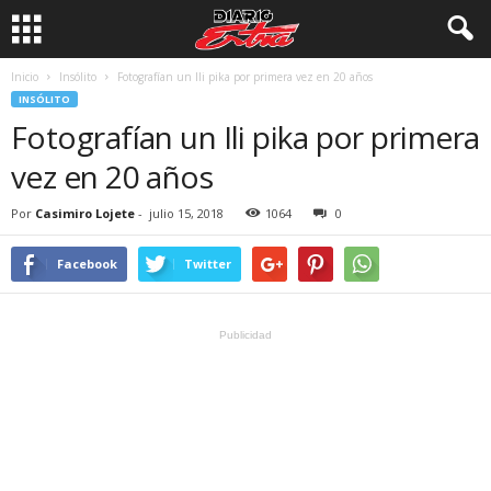
Inicio
Insólito
Fotografían un Ili pika por primera vez en 20 años
INSÓLITO
Fotografían un Ili pika por primera
vez en 20 años
Por
Casimiro Lojete
-
julio 15, 2018
1064
0
Facebook
Twitter
Publicidad