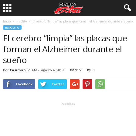
Inicio
Insólito
El cerebro “limpia” las placas que forman el Alzheimer durante el sueño
INSÓLITO
El cerebro “limpia” las placas que
forman el Alzheimer durante el
sueño
Por
Casimiro Lojete
-
agosto 4, 2018
915
0
Facebook
Twitter
Publicidad