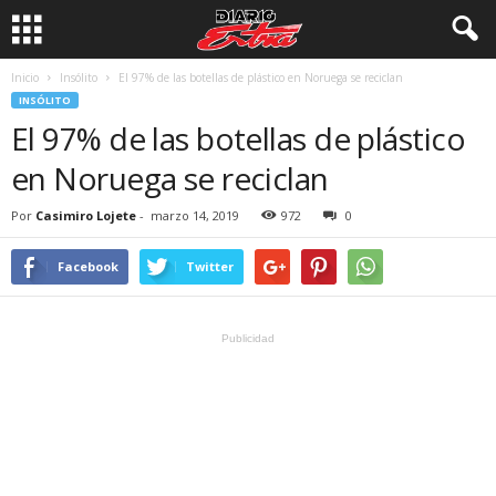
Inicio
Insólito
El 97% de las botellas de plástico en Noruega se reciclan
INSÓLITO
El 97% de las botellas de plástico
en Noruega se reciclan
Por
Casimiro Lojete
-
marzo 14, 2019
972
0
Facebook
Twitter
Publicidad