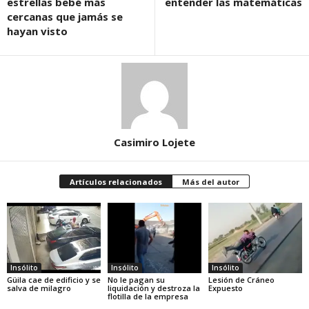
estrellas bebé más
entender las matemáticas
cercanas que jamás se
hayan visto
Casimiro Lojete
Artículos relacionados
Más del autor
Insólito
Insólito
Insólito
Güila cae de edificio y se
No le pagan su
Lesión de Cráneo
salva de milagro
liquidación y destroza la
Expuesto
flotilla de la empresa