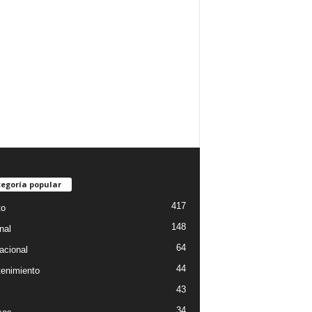
egoría popular
417
to
148
nal
64
acional
44
tenimiento
43
34