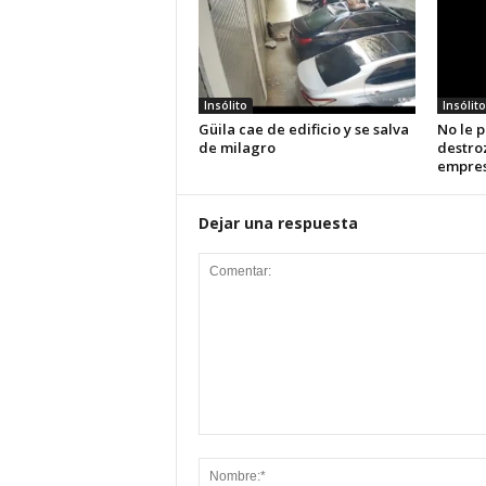
Insólito
Insólito
Güila cae de edificio y se salva
No le p
de milagro
destroz
empre
Dejar una respuesta