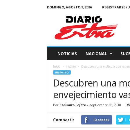
DOMINGO, AGOSTO 9, 2026
REGISTRARSE /U
Diario
Estra
NOTICIAS
NACIONAL
SUC
Inicio
Insólito
Descubren una molécula que retrasa
INSÓLITO
Descubren una mol
envejecimiento va
Por
Casimiro Lojete
-
septiembre 18, 2018
Compartir
Facebook
T