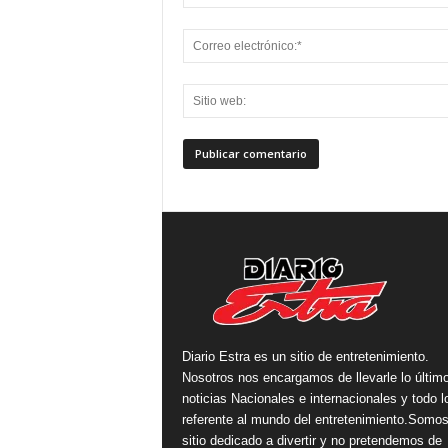
Diario Estra es un sitio de entretenimiento.
Nosotros nos encargamos de llevarle lo últim
noticias Nacionales e internacionales y todo l
referente al mundo del entretenimiento.Somo
sitio dedicado a divertir y no pretendemos de