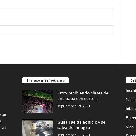
Incluso más noticias
Cat
Insóli
Estoy recibiendo clases de
una papa con cartera
Nacio
septiembre 29, 2021
Intern
o en
Entre
o
Güila cae de edificio y se
salva de milagro
Vida
s un
septiembre 25, 2021