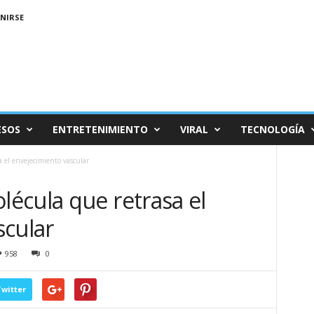
NIRSE
ESOS
ENTRETENIMIENTO
VIRAL
TECNOLOGÍA
 el envejecimiento vascular
écula que retrasa el
scular
958
0
witter