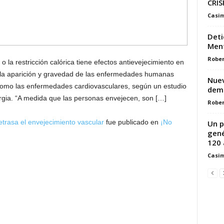
CRIS
Casim
Deti
Men
Rober
 la restricción calórica tiene efectos antievejecimiento en
ir la aparición y gravedad de las enfermedades humanas
Nuev
como las enfermedades cardiovasculares, según un estudio
dem
orgia. “A medida que las personas envejecen, son […]
Rober
trasa el envejecimiento vascular
fue publicado en
¡No
Un p
gené
120 
Casim