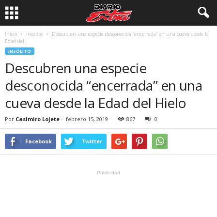
Inicio
Insólito
Descubren una especie desconocida “encerrada” en una cueva desde la
Edad del...
INSÓLITO
Descubren una especie
desconocida “encerrada” en una
cueva desde la Edad del Hielo
Por
Casimiro Lojete
-
febrero 15, 2019
867
0
Facebook
Twitter
Publicidad