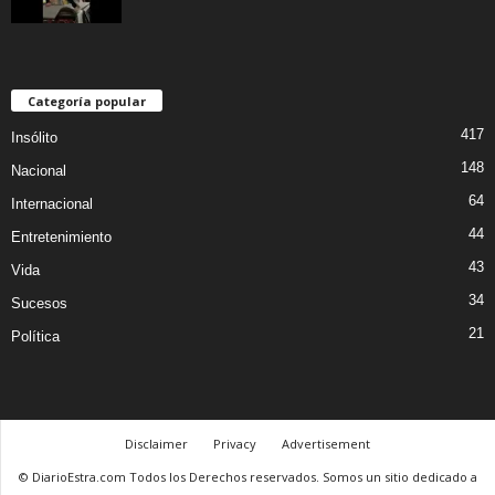
Categoría popular
417
Insólito
148
Nacional
64
Internacional
44
Entretenimiento
43
Vida
34
Sucesos
21
Política
Disclaimer
Privacy
Advertisement
© DiarioEstra.com Todos los Derechos reservados. Somos un sitio dedicado a