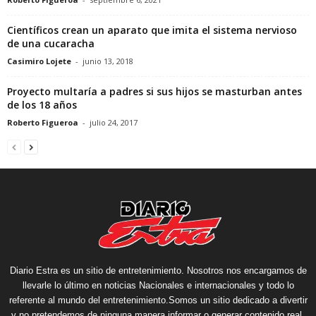
Científicos crean un aparato que imita el sistema nervioso
de una cucaracha
Casimiro Lojete
-
junio 13, 2018
Proyecto multaría a padres si sus hijos se masturban antes
de los 18 años
Roberto Figueroa
-
julio 24, 2017
Diario Estra es un sitio de entretenimiento. Nosotros nos encargamos de
llevarle lo último en noticias Nacionales e internacionales y todo lo
referente al mundo del entretenimiento.Somos un sitio dedicado a divertir
y no pretendemos de ninguna manera informar o generar contenido real.