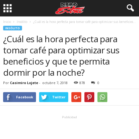
Inicio
Insólito
¿Cuál es la hora perfecta para tomar café para optimizar sus beneficios...
INSÓLITO
¿Cuál es la hora perfecta para
tomar café para optimizar sus
beneficios y que te permita
dormir por la noche?
Por
Casimiro Lojete
-
octubre 7, 2018
878
0
Facebook
Twitter
Publicidad