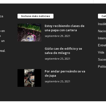
Incluso más noticias
Cat
Insóli
Estoy recibiendo clases de
una papa con cartera
o en
Nacio
septiembre 29, 2021
o
Intern
s un
Entre
Güila cae de edificio y se
eal.
salva de milagro
Vida
septiembre 25, 2021
Suce
Políti
Por andar perreándo se va
de Jupa
septiembre 25, 2021