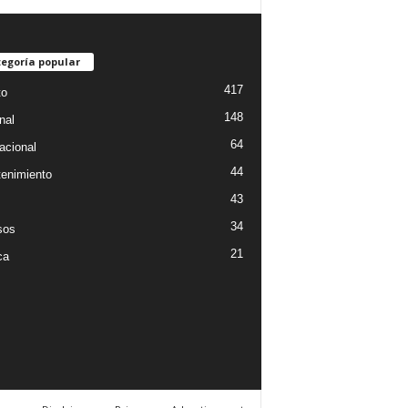
egoría popular
417
to
148
nal
64
acional
44
tenimiento
43
34
sos
21
ca