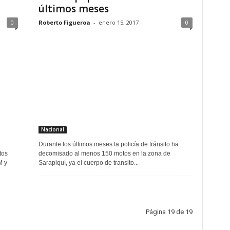
últimos meses
0
Roberto Figueroa
-
enero 15, 2017
0
Nacional
Durante los últimos meses la policía de tránsito ha
tos
decomisado al menos 150 motos en la zona de
M y
Sarapiquí, ya el cuerpo de transito...
Página 19 de 19