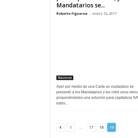
Mandatarios se...
Roberto Figueroa
-
enero 16, 2017
Nacional
Ayer por medio de una Carta un ciudadano se
presentó a los Mandatarios y les robó unos minu
proponiéndoles una solución para capitalizar IV
estos...
...
1
17
18
19