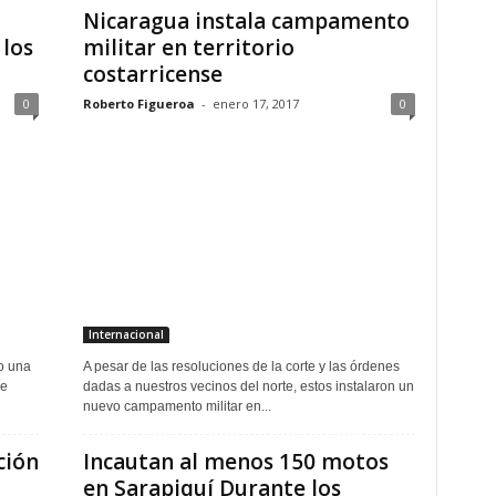
Nicaragua instala campamento
 los
militar en territorio
costarricense
0
Roberto Figueroa
-
enero 17, 2017
0
Internacional
o una
A pesar de las resoluciones de la corte y las órdenes
de
dadas a nuestros vecinos del norte, estos instalaron un
nuevo campamento militar en...
ción
Incautan al menos 150 motos
en Sarapiquí Durante los